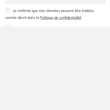
Privacy
Je confirme que mes données peuvent être traitées
Policy
comme décrit dans la
Politique de confidentialité
.
Newsletter
Je donne l'autorisation de m'abonner à la lettre
d'information et de recevoir des mises à jour intéressantes.
CAPTCHA