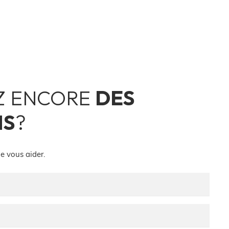
Z ENCORE
DES
NS
?
e vous aider.