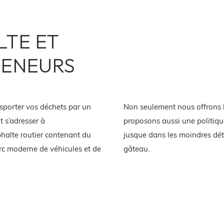
LTE ET
TENEURS
nsporter vos déchets par un
Non seulement nous offrons l
t s’adresser à
proposons aussi une politiqu
halte routier contenant du
jusque dans les moindres détai
arc moderne de véhicules et de
gâteau.