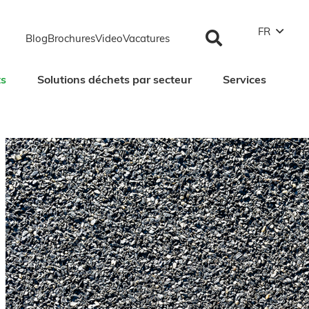
FR
Blog
Brochures
Video
Vacatures​
ts
Solutions déchets par secteur
Services