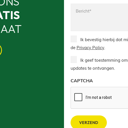
ONS
Bericht*
TIS
AAT
Privacy
Ik bevestig hierbij dat
Policy
de
Privacy Policy
.
Newsletter
Ik geef toestemming om m
updates te ontvangen.
CAPTCHA