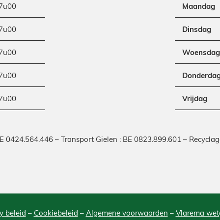
7u00
Maandag
7u00
Dinsdag
7u00
Woensdag
7u00
Donderda
7u00
Vrijdag
BE 0424.564.446 – Transport Gielen : BE 0823.899.601 – Recycla
y beleid
–
Cookiebeleid
–
Algemene voorwaarden
–
Vlarema wet