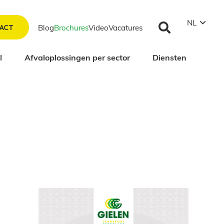
NL
Blog
Brochures
Video
Vacatures​
ACT
​
Afvaloplossingen per sector​
Diensten