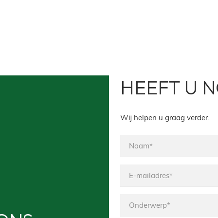
HEEFT U 
Wij helpen u graag verder.
Naam*
E-
mailadres*
Onderwerp*