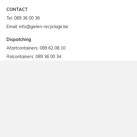
CONTACT
Tel:
089 36 00 36
Email:
info@gielen-recyclage.be
Dispatching
Afzetcontainers:
089 62 08 10
Rolcontainers:
089 36 00 34
VRAGEN OVER EEN OFFERTE
Tel:
089 62 08 16
ONZE
VESTIGINGEN
SITE EIKELAARSTRAAT