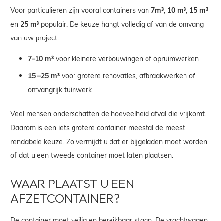
Voor particulieren zijn vooral
containers
van
7m³
,
10 m³
,
15 m³
en
25 m³
populair. De keuze hangt volledig af van de omvang
van uw project:
7–10 m³
voor kleinere verbouwingen of opruimwerken
15 –25 m³
voor grotere renovaties, afbraakwerken of
omvangrijk tuinwerk
Veel mensen onderschatten de hoeveelheid afval die vrijkomt.
Daarom is een iets grotere container meestal de meest
rendabele keuze. Zo vermijdt u dat er bijgeladen moet worden
of dat u een tweede container moet laten plaatsen.
WAAR PLAATST U EEN
AFZETCONTAINER?
De container
moet veilig en bereikbaar staan. De vrachtwagen